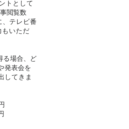
ントとして
記事閲覧数
に、テレビ番
力もいただ
得る場合、ど
や発表会を
出してきま
円
円
円