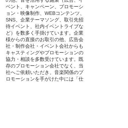
の他、​音を活用する施策（広告、イ
ベント、キャンペーン、プロモーシ
ョン・映像制作、WEBコンテンツ、
SNS、企業テーマソング、取引先招
待イベント、社内イベントライブな
ど）を数多く手掛けています。企業
様からの直接のお取引の他、広告会
社・制作会社・イベント会社からも
キャスティングやプロモーションの
協力・相談を多数受けています。既
存のプロモーション会社でなく、当
社へご依頼いただき、音楽関係のプ
ロモーションを手がけた中には「仕
事で感動したのは初めてでした」
「お客さんが本当に喜んでくれてや
ってよかった」という熱いメッセー
ジもいただいています。また、キャ
スティングにおいては、企業からの
ご依頼に加え、広告会社（トップ5
位以下から中小規模や地方の高校会