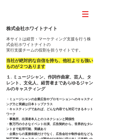
株式会社ホワイトナイト
本サイトは経営・マーケティング支援を行う株
式会社ホワイトナイトの
実行支援チームの役割を担うサイトです。
当社が絶対的な自信を持ち、他社よりも強い
ものが２つあります
１. ミュージシャン、作詞作曲家、芸人、タ
レント、文化人、経営者まであらゆるジャン
ルのキャスティング
・ミュージシャンの企業広告やプロモーションへのキャスティ
ング力と実績は日本トップクラス
・キャスティングであれば、どんな内容でも対応できるネット
ワーク
・事務所、出演者本人とのコネクションと関係性
・数万円の小さなイベント出演、広告契約から、世界的なタレ
ントまで起用可能、実績あり
・企業からの直接依頼だけでなく、広告会社や制作会社なども
対応可能（キャスティング部分だけ当社に切り出して依頼いた