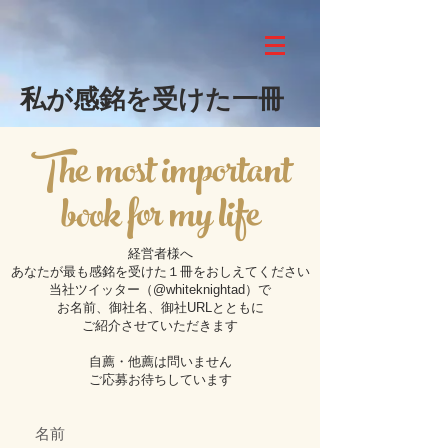
​​私が
感銘を受けた一冊
The most important
book for my life
経営者様へ
あなたが最も感銘を受けた１冊をおしえてください
当社ツイッター（@whiteknightad）で
お名前、御社名、御社URLとともに
ご紹介させていただきます
自薦・他薦は問いません
ご応募お待ちしています